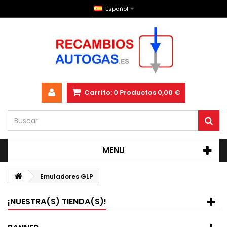
Español
Carrito:
0
Productos
0,00 €
MENU
Emuladores GLP
¡NUESTRA(S) TIENDA(S)!